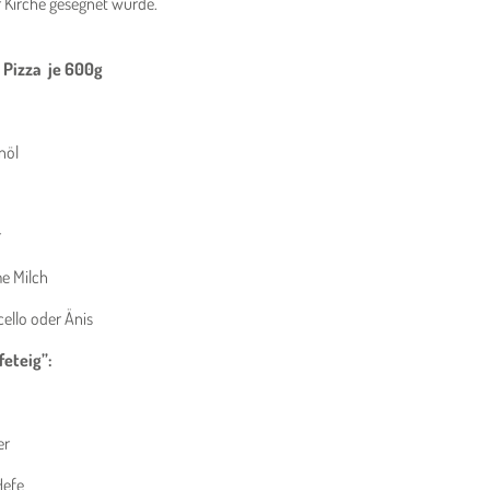
r Kirche gesegnet wurde.
 Pizza je 600g
nöl
r
e Milch
cello oder Änis
feteig”:
er
Hefe