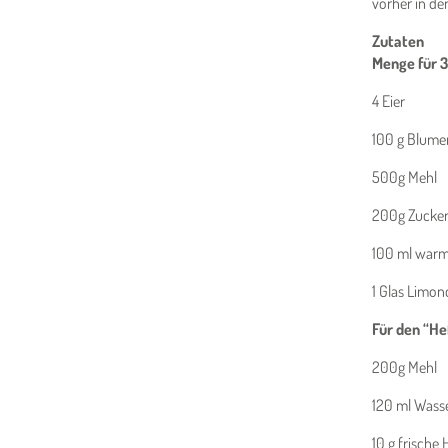
vorher in de
Zutaten
Menge für 3
4 Eier
100 g Blume
500g Mehl
200g Zucke
100 ml warm
1 Glas Limon
Für den “He
200g Mehl
120 ml Wass
10 g frische 