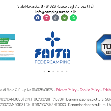
Viale Makarska, 8 - 64026 Roseto degli Abruzzi (TE)
info@campingsurabaja.it
ona di Fabio & C. – p.iva 01403540675 –
Privacy Policy
–
Cookie Policy
–
Erklä
67037CAM0006 | CIN: IT067037B1FT7I8VOK | Denominazione struttura: S
67037CAM0003 | CIN: IT067037B142NTOCK3 | Denominazione struttura: L