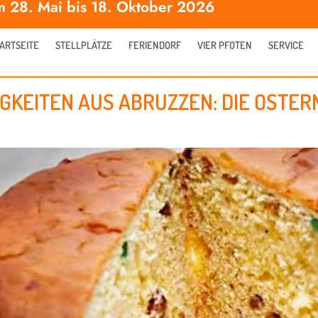
m 28. Mai bis 18. Oktober 2026
ARTSEITE
STELLPLÄTZE
FERIENDORF
VIER PFOTEN
SERVICE
GKEITEN AUS ABRUZZEN: DIE OSTER