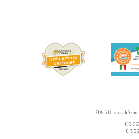
FUN S.I.L. s.a.s. di Sim
CIR: 0
CIR: 0