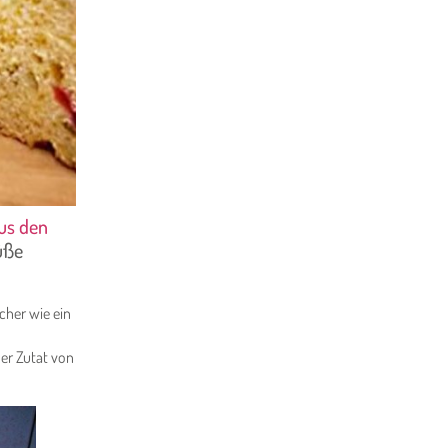
aus den
üße
cher wie ein
der Zutat von