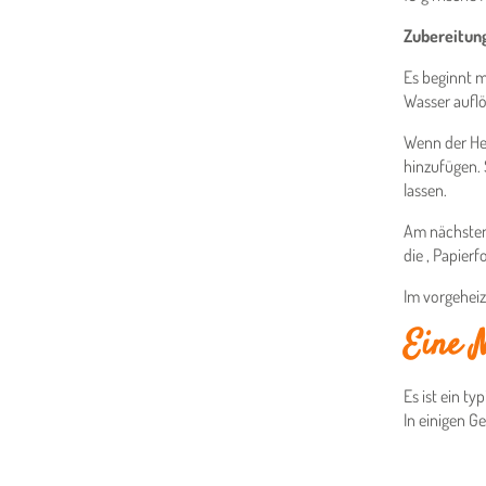
Zubereitun
Es beginnt m
Wasser auflö
Wenn der Hef
hinzufügen. 
lassen.
Am nächsten 
die , Papier
Im vorgeheiz
Eine 
Es ist ein ty
In einigen G