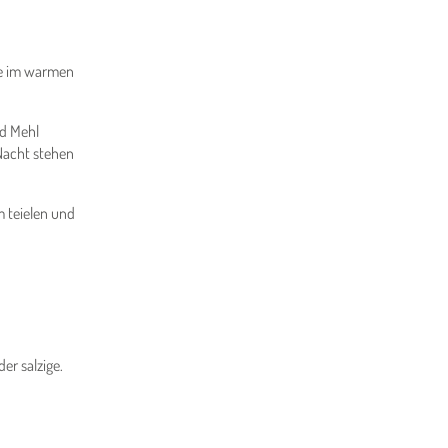
efe im warmen
nd Mehl
Nacht stehen
m teielen und
er salzige.