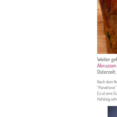
Weiter ge
Abruzze
Osterzeit:
Nach dem Nam
“Panettone” 
Es ist eine 
Hefeteig sehr