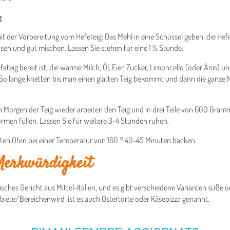
g
it der Vorbereitung vom Hefeteig: Das Mehl in eine Schüssel geben, die H
sen und gut mischen. Lassen Sie stehen für eine 1 ½ Stunde.
eteig bereit ist, die warme Milch, Öl, Eier, Zucker, Limoncello (oder Änis) u
So lange knetten bis man einen glatten Teig bekommt und dann die ganze 
Morgen der Teig wieder arbeiten den Teig und in drei Teile von 600 Gram
formen füllen. Lassen Sie für weitere 3-4 Stunden ruhen.
ten Ofen bei einer Temperatur von 160 ° 40-45 Minuten backen.
Merkwürdigkeit
pisches Gericht aus Mittel-Italien, und es gibt verschiedene Varianten süße od
ebiete/Bereichenwird ist es auch Ostertorte oder Käsepizza genannt.