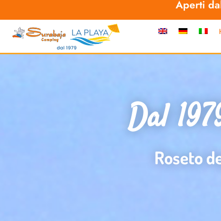
Aperti d
Dal 197
Roseto de