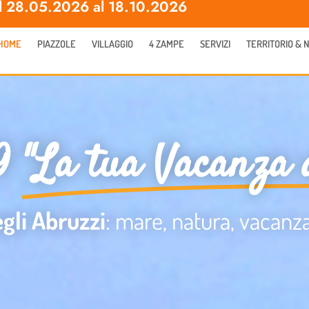
al 28.05.2026 al 18.10.2026
HOME
PIAZZOLE
VILLAGGIO
4 ZAMPE
SERVIZI
TERRITORIO & 
9
"La tua Vacanza 
gli Abruzzi
: mare, natura, vacanz