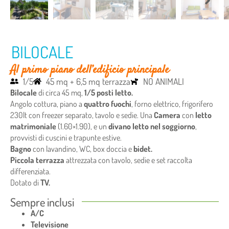
BILOCALE
Al primo piano dell’edificio principale
1/5
45 mq + 6,5 mq terrazza
NO ANIMALI
Bilocale
di circa 45 mq,
1/5 posti letto.
Angolo cottura, piano a
quattro
fuochi
, forno elettrico, frigorifero
230lt con freezer separato, tavolo e sedie. Una
Camera
con
letto
matrimoniale
(1.60×1.90), e un
divano letto nel soggiorno
,
provvisti di cuscini e trapunte estive.
Bagno
con lavandino, WC, box doccia e
bidet.
Piccola terrazza
attrezzata con tavolo, sedie e set raccolta
differenziata.
Dotato di
TV.
Sempre inclusi
A/C
Televisione