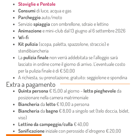
Stoviglie e Pentole
Consumi
di luce, acqua e gas
Parcheggio
auto/moto
Servizio
spiaggia
con ombrellone, sdraio e lettino
Animazione
e mini-club dal 13 giugno al 6 settembre 2026
Wi-fi
Kit pulizia
(scopa, paletta, spazzolone, straccio) e
stendibiancheria
La
pulizia finale
non verrà addebitata se l’alloggio sarà
lasciato in ordine come il giorno di arrivo. L’eventuale costo
per la pulizia finale è di € 50,00
A richiesta, su prenotazione, gratuito: seggiolone e spondina
Extra a pagamento
Quinta persona
€ 15,00 al giorno –
letto pieghevole
da
posizionare nella camera matrimoniale
Biancheria
da
letto
€ 10,00 a persona
Biancheria
da
bagno
€ 8,00 a singolo set (telo doccia, bidet,
viso)
Lettino da campeggio/culla
€ 40,00
Sanificazione
iniziale con perossido d’idrogeno € 20,00