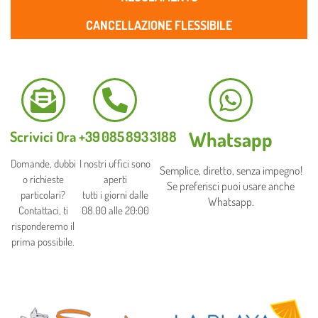
CANCELLAZIONE FLESSIBILE
Whatsapp
Scrivici Ora
+39 085 893 3188​
Domande, dubbi
I nostri uffici sono
Semplice, diretto, senza impegno!
o richieste
aperti
Se preferisci puoi usare anche
particolari?
tutti i giorni dalle
Whatsapp.
Contattaci, ti
08.00 alle 20:00
risponderemo il
prima possibile.