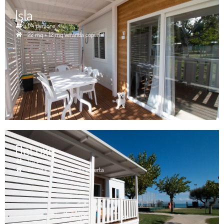
Isla
1/4 persone
22 mq + 12 mq veranda coperta
DeLuxe
1/5 persone
24 mq + 13 mq veranda coperta