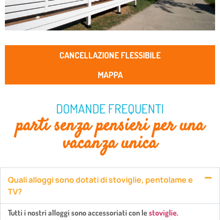
CANCELLAZIONE FLESSIBILE
MAPPA
DOMANDE FREQUENTI
parti senza pensieri per una
vacanza unica
Quali alloggi sono dotati di stoviglie, pentolame e
TV?
Tutti i nostri alloggi sono accessoriati con le
stoviglie
.