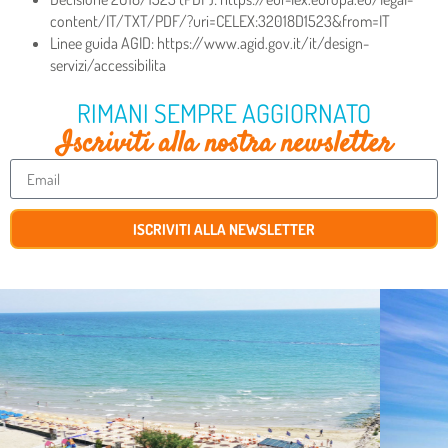
content/IT/TXT/PDF/?uri=CELEX:32018D1523&from=IT
Linee guida AGID: https://www.agid.gov.it/it/design-
servizi/accessibilita
RIMANI SEMPRE AGGIORNATO
Iscriviti alla nostra newsletter
ISCRIVITI ALLA NEWSLETTER