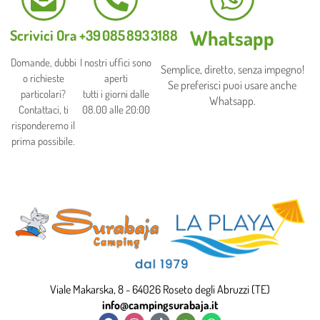
Whatsapp
Scrivici Ora
+39 085 893 3188​
Domande, dubbi
I nostri uffici sono
Semplice, diretto, senza impegno!
o richieste
aperti
Se preferisci puoi usare anche
particolari?
tutti i giorni dalle
Whatsapp.
Contattaci, ti
08.00 alle 20:00
risponderemo il
prima possibile.
Viale Makarska, 8 - 64026 Roseto degli Abruzzi (TE)
info@campingsurabaja.it